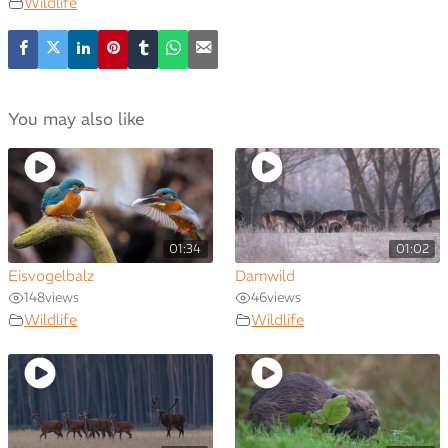
Wildlife
You may also like
01:34
01:02
Eisvogelbalz
Damwild
148
views
46
views
Wildlife
Wildlife