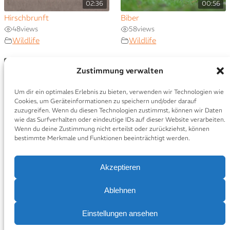
02:36
00:56
Hirschbrunft
Biber
48
views
58
views
Wildlife
Wildlife
Zustimmung verwalten
Um dir ein optimales Erlebnis zu bieten, verwenden wir Technologien wie
Cookies, um Geräteinformationen zu speichern und/oder darauf
01:38
zuzugreifen. Wenn du diesen Technologien zustimmst, können wir Daten
wie das Surfverhalten oder eindeutige IDs auf dieser Website verarbeiten.
Wasseramsel
Wenn du deine Zustimmung nicht erteilst oder zurückziehst, können
105
views
bestimmte Merkmale und Funktionen beeinträchtigt werden.
Wildlife
Akzeptieren
IMPRESSUM
DATENSCHUTZERKLÄRUNG
COOKIE-RICHTLINIE (EU)
Ablehnen
© ANKE KNEIFEL
Einstellungen ansehen